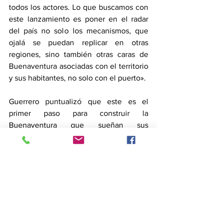
todos los actores. Lo que buscamos con 
este lanzamiento es poner en el radar 
del país no solo los mecanismos, que 
ojalá se puedan replicar en otras 
regiones, sino también otras caras de 
Buenaventura asociadas con el territorio 
y sus habitantes, no solo con el puerto».
Guerrero puntualizó que este es el 
primer paso para construir la 
Buenaventura que sueñan sus 
habitantes, y en la medida que se den 
estas victorias tempranas, se contribuirá 
al fortalecimiento del Valle del Cauca y 
del país.
Esta socialización nacional es el 
resultado de un trabajo en equipo con 
los líderes, las lideresas, la comunidad, 