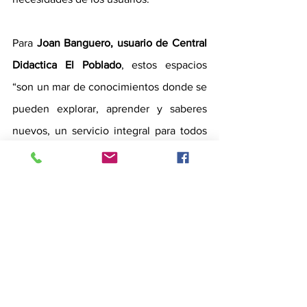
Para 
Joan Banguero, usuario de Central 
Didactica El Poblado
, estos espacios 
“son un mar de conocimientos donde se 
pueden explorar, aprender y saberes 
nuevos, un servicio integral para todos 
los miembros de la familia, desde 
pequeños a grandes, ofreciendo 
oportunidades de educación superior”.
Dato: 
Durante el confinamiento del 
Covid-19, la Biblioteca Pública Central 
Didáctica El Poblado logró llegar a 5600 
usuarios a través de las redes sociales, 