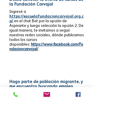
la Fundación Carvajal
Ingresé a
https://escuelafundacioncarvajal.org.c
o/
en el chat Bot por la opción de
Aspirante y luego selección la opción 2. De
igual manera, te invitamos a seguir
nuestras redes sociales, dónde publicamos
todos los cursos
disponibles:
https://www.facebook.com/Fu
ndacioncarvajal/
Hago parte de población migrante, y
me encuentro buscando empleo
En Generación de Ingresos, contamos con
procesos formativos en oficios para la
empleabilidad y fortalecimiento de
negocios. Si quieres conocerlos, puedes
escribir al WhatsApp empresarial
+57
3207267008
, adicionalmente puedes
consultar nuestras redes sociales como
Facebook
https://facebook.com/Fundacioncarvajal/