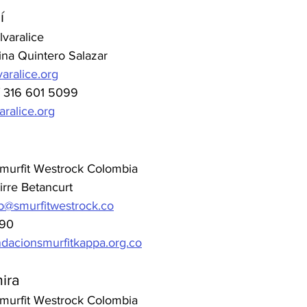
í
varalice 
tina Quintero Salazar
aralice.org
/ 316 601 5099
ralice.org
murfit Westrock Colombia
irre Betancurt
eb@smurfitwestrock.co
690
dacionsmurfitkappa.org.co
ira
murfit Westrock Colombia