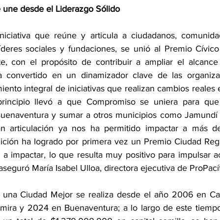
une desde el Liderazgo Sólido 
niciativa que reúne y articula a ciudadanos, comunida
íderes sociales y fundaciones, se unió al Premio Cívico
, con el propósito de contribuir a ampliar el alcance 
 convertido en un dinamizador clave de las organizaci
iento integral de iniciativas que realizan cambios reales en
rincipio llevó a que Compromiso se uniera para que 
 Buenaventura y sumar a otros municipios como Jamundí 
n articulación ya nos ha permitido impactar a más de 1
dición ha logrado por primera vez un Premio Ciudad Reg
s a impactar, lo que resulta muy positivo para impulsar a
, aseguró María Isabel Ulloa, directora ejecutiva de ProPacíf
r una Ciudad Mejor se realiza desde el año 2006 en Cal
ira y 2024 en Buenaventura; a lo largo de este tiempo 