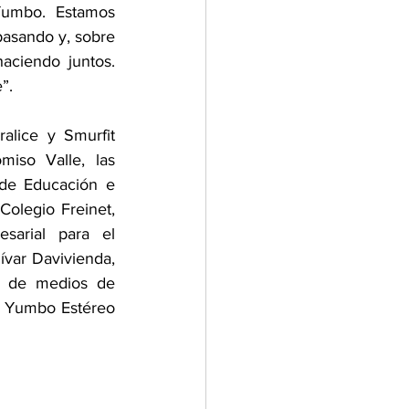
Yumbo. Estamos 
pasando y, sobre 
ciendo juntos. 
”.
alice y Smurfit 
so Valle, las 
de Educación e 
olegio Freinet, 
arial para el 
var Davivienda, 
s de medios de 
a Yumbo Estéreo 