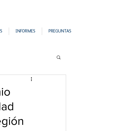
S
INFORMES
PREGUNTAS
io
dad
egión