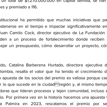
un total de $1.270.000.000 en capital semilla, se han 
es y premiado a 116. 
nstitucional ha permitido que muchas iniciativas que par
tenerse en el tiempo e impactar significativamente en
an Camilo Cock, director ejecutivo de La Fundación Al
den a un proceso de fortalecimiento donde reciben c
ar un presupuesto, cómo desarrollar un proyecto, có
o, Catalina Barberena Hurtado, directora ejecutiva d
ombia, resalta el valor que ha tenido el crecimiento d
ta apuesta de los socios del premio es valiosa porque cad
 lo que sucede en la ciudadregión y, al mismo tiempo, 
doras que lideran procesos y tejen comunidad, incluso 
orio. Por primera vez en la historia hacemos una apuesta
s a Palmira en 2023, rescatamos el premio por s