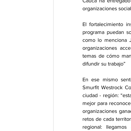
Cauca ha entregado 
organizaciones social
El fortalecimiento i
programa puedan sos
como lo menciona Ju
organizaciones acce
temas de cómo manej
difundir su trabajo”
En ese mismo sentid
Smurfit Westrock Col
ciudad - región: “es
mejor para reconocer
organizaciones gana
retos de cada territ
regional: llegamo