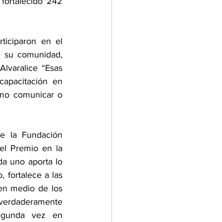
fortalecido 242 
ticiparon en el 
 su comunidad, 
varalice “Esas 
apacitación en 
mo comunicar o 
e la Fundación 
el Premio en la 
a uno aporta lo 
fortalece a las 
en medio de los 
 verdaderamente 
egunda vez en 