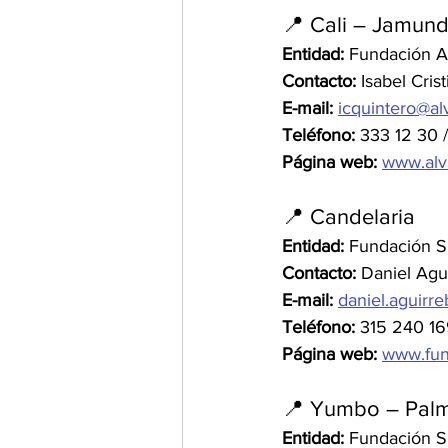
📍 Cali – Jamund
Entidad:
 Fundación Al
Contacto:
 Isabel Cris
E-mail:
icquintero@alv
Teléfono:
 333 12 30 
Página web:
www.alva
📍 Candelaria
Entidad:
 Fundación S
Contacto:
 Daniel Agu
E-mail:
daniel.aguirr
Teléfono:
 315 240 1
Página web:
www.fun
📍 Yumbo – Palm
Entidad:
 Fundación S