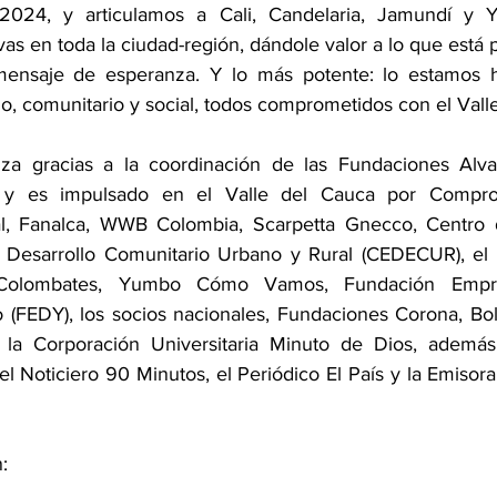
2024, y articulamos a Cali, Candelaria, Jamundí y 
vas en toda la ciudad-región, dándole valor a lo que está 
ensaje de esperanza. Y lo más potente: lo estamos ha
do, comunitario y social, todos comprometidos con el Valle
iza gracias a la coordinación de las Fundaciones Alvar
y es impulsado en el Valle del Cauca por Compromi
l, Fanalca, WWB Colombia, Scarpetta Gnecco, Centro 
l Desarrollo Comunitario Urbano y Rural (CEDECUR), el C
 Colombates, Yumbo Cómo Vamos, Fundación Empres
(FEDY), los socios nacionales, Fundaciones Corona, Bolí
y la Corporación Universitaria Minuto de Dios, ademá
 Noticiero 90 Minutos, el Periódico El País y la Emisor
: 