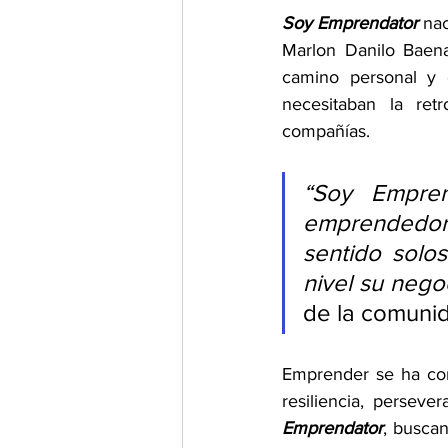
Soy Emprendator
 na
Marlon Danilo Baena
camino personal y e
necesitaban la ret
compañías.
“Soy Empren
emprendedore
sentido solo
nivel su nego
de la comuni
Emprender se ha con
resiliencia, persever
Emprendator
, buscan