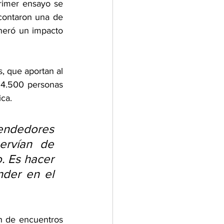
rimer ensayo se 
contaron una de 
neró un impacto 
, que aportan al 
4.500 personas 
ca.
ndedores 
rvían de 
. Es hacer 
der en el 
ón de encuentros 