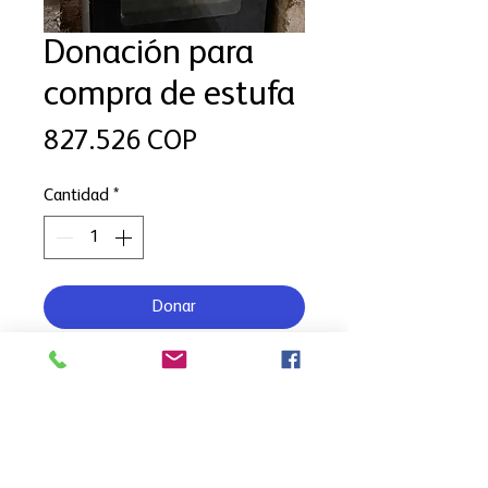
Donación para
compra de estufa
Precio
827.526 COP
Cantidad
*
Donar
Tres hogares de Buenaventura
requieren estufa para cocinar sus
alimentos diarios, el no contar con
este elemento basico de cocina
afecta su bienestar y seguridad