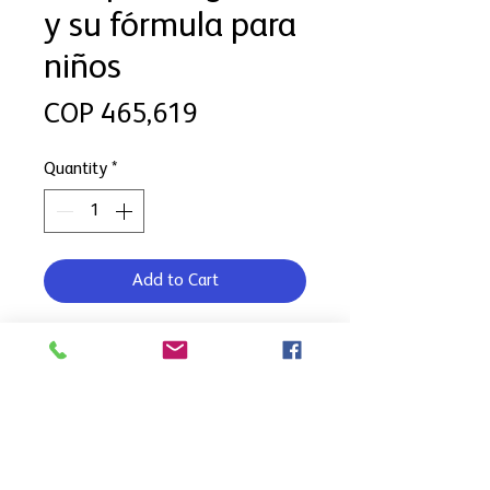
y su fórmula para
niños
Price
COP 465,619
Quantity
*
Add to Cart
Algunos niños de nuestros hogares
necesitan monturas y lentes para
mejorar su visión y desarrollar
plenamente sus actividades diarias,
educativas y laborales. Con tu
donación, podemos entregarles las