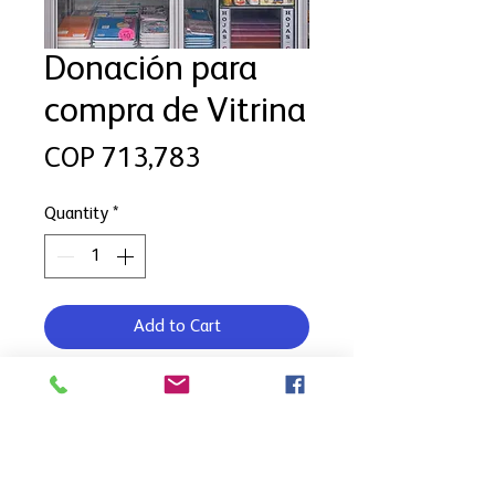
Donación para
compra de Vitrina
Price
COP 713,783
Quantity
*
Add to Cart
Este hogar cuenta con una pequeña
papelería y busca fortalecerla
incorporando servicios de fotocopias
e impresiones, lo que requiere una
vitrina para organizar y exhibir