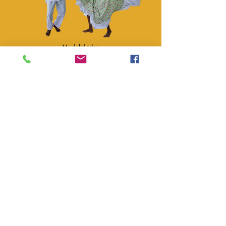
Modalidades
Liderazgo
Potenciar y fortalecer habilidades en el
ejercicio de liderazgo en la población,
a favor del desarrollo de competencias
de negociación, gestión, comunicación
efectiva, para propiciar mayor
participación a nivel familiar,
organizacional y comunitario.
Familia y Crianza
Fortalecer habilidades que promuevan el
equilibrio entre el afecto y la firmeza en
las prácticas de crianza con los niños,
niñas y adolescentes.