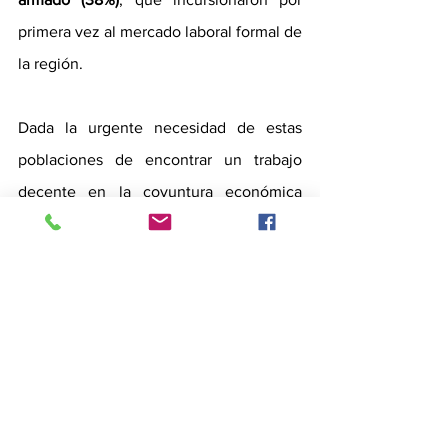
primera vez al mercado laboral formal de 
la región. 
Dada la urgente necesidad de estas 
poblaciones de encontrar un trabajo 
decente en la coyuntura económica 
actual, la ONG de desarrollo Cuso 
International, con el apoyo del 
Gobierno 
de Canadá, y la Fundación Carvajal 
pusieron en marcha la segunda etapa de 
“Empleos para construir futuro”,
 que en 
esta versión cuenta con 
socios del 
sector privado como Coomeva, 
Diamante y Brillaseo entre otros. 