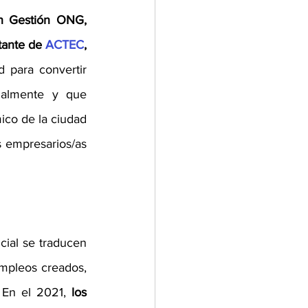
n Gestión ONG, 
tante de 
ACTEC
,
 para convertir 
ialmente y que 
co de la ciudad 
s empresarios/as 
ial se traducen 
mpleos creados, 
 En el 2021, 
los 