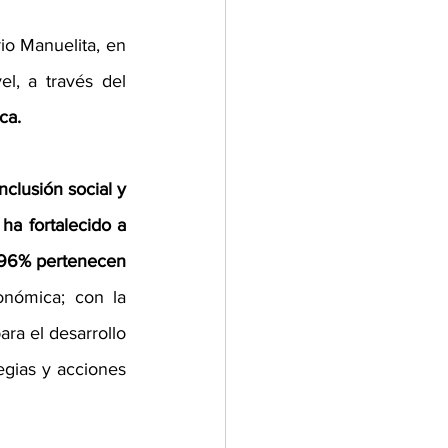
o Manuelita, en 
la Universidad Icesi de 8:30 a 11:00 a.m. llevando sus negocios a otro nivel, a través del 
ca. 
clusión social y 
a fortalecido a 
s 96% pertenecen 
nómica; con la 
 el desarrollo  
egias y acciones 