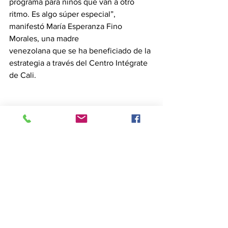
programa para niños que van a otro 
ritmo. Es algo súper especial”, 
manifestó María Esperanza Fino 
Morales, una madre
venezolana que se ha beneficiado de la 
estrategia a través del Centro Intégrate 
de Cali. 
En 2024, Juntos Aprendemos tiene 
como objetivo llegar a 800 aulas y 1.000 
familias. A través de AG-IAI, el programa 
continúa impactando positivamente la 
vida de niños y niñas, familias y 
docentes y contribuyendo a la 
recuperación de aprendizajes, el 